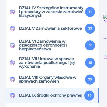
DZIAŁ IV Szczególne instrumenty
i procedury w zakresie zamówień
51
klasycznych
N
DZIAŁ V Zamówienia sektorowe
33
U
DZIAŁ VI Zamówienia w
dziedzinach obronności i
36
bezpieczeństwa
DZIAŁ VII Umowa w sprawie
zamówienia publicznego i jej
35
wykonanie
DZIAŁ VIII Organy właściwe w
39
sprawach zamówień
DZIAŁ IX Środki ochrony prawnej
86