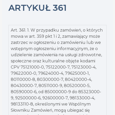
ARTYKUŁ 361
Art. 361. 1. W przypadku zamówień, o których
mowa w art. 359 pkt 1 i 2, zamawiający może
zastrzec w ogłoszeniu o zamówieniu lub we
wstępnym ogłoszeniu informacyjnym, że o
udzielenie zamówienia na usługi zdrowotne,
społeczne oraz kulturalne objęte kodami
CPV 75121000-0, 75122000-7, 75123000-4,
79622000-0, 79624000-4, 79625000-1,
80110000-8, 80300000-7, 80420000-4,
80430000-7, 80511000-9, 80520000-5,
80590000-6, od 85000000-9 do 85323000-
9, 92500000-6, 92600000-7, 98133000-4,
98133110-8, określonymi we Wspólnym
Słowniku Zamówień, mogą ubiegać się