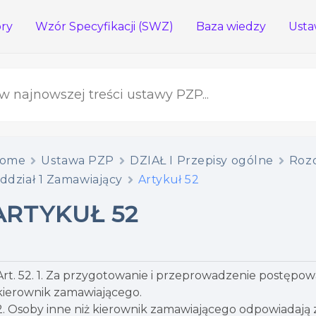
ory
Wzór Specyfikacji (SWZ)
Baza wiedzy
Usta
ome
Ustawa PZP
DZIAŁ I Przepisy ogólne
Rozd
ddział 1 Zamawiający
Artykuł 52
ARTYKUŁ 52
Art. 52. 1. Za przygotowanie i przeprowadzenie postępo
kierownik zamawiającego.
2. Osoby inne niż kierownik zamawiającego odpowiadają