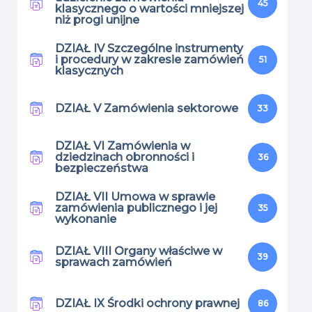
45
klasycznego o wartości mniejszej
niż progi unijne
DZIAŁ IV Szczególne instrumenty
i procedury w zakresie zamówień
51
klasycznych
DZIAŁ V Zamówienia sektorowe
33
DZIAŁ VI Zamówienia w
dziedzinach obronności i
36
bezpieczeństwa
DZIAŁ VII Umowa w sprawie
zamówienia publicznego i jej
35
wykonanie
DZIAŁ VIII Organy właściwe w
39
sprawach zamówień
DZIAŁ IX Środki ochrony prawnej
86