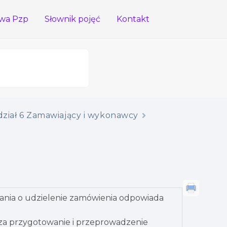
wa Pzp
Słownik pojęć
Kontakt
ział 6 Zamawiający i wykonawcy
wania o udzielenie zamówienia odpowiada
 za przygotowanie i przeprowadzenie