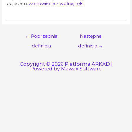
pojęciem:
zamówienie z wolnej ręki
.
..
Nawigacja
←
Poprzednia
Następna
wpisu
definicja
definicja
→
Copyright © 2026 Platforma ARKAD |
Powered by Mawax Software