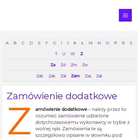
MAI
ME
A
B
C
D
E
F
G
I
J
K
Ł
M
N
O
P
R
S
T
U
W
Z
Za
Zd
Zm
Zw
Zab
Zak
Zal
Zam
Zas
Zat
Zamówienie dodatkowe
Z
amówienie dodatkowe
– należy przez to
rozumieć
zamówienie
udzielone
dotychczasowemu wykonawcy w trybie z
wolnej ręki. Zamówienia te są
szczegółowo opisane w słowniku pod