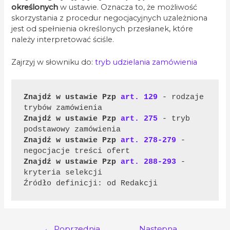
określonych
w ustawie. Oznacza to, że możliwość
skorzystania z procedur negocjacyjnych uzależniona
jest od spełnienia określonych przesłanek, które
należy interpretować ściśle.
Zajrzyj w słowniku do:
tryb udzielania zamówienia
Znajdź w ustawie Pzp 
art. 129
 - rodzaje 
trybów zamówienia
Znajdź w ustawie Pzp 
art. 275
 - tryb 
podstawowy zamówienia
Znajdź w ustawie Pzp 
art. 278-279
 - 
negocjacje treści ofert
Znajdź w ustawie Pzp 
art. 288-293
 - 
kryteria selekcji

Źródło definicji: od Redakcji
Nawigacja
←
Poprzednia
Następna