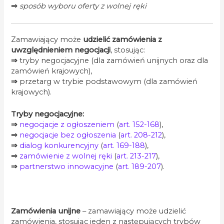
⇒
sposób wyboru oferty z wolnej ręki
Zamawiający może
udzielić zamówienia z
uwzględnieniem negocjacji
, stosując:
⇒
tryby negocjacyjne (dla zamówień unijnych oraz dla
zamówień krajowych),
⇒
przetarg w trybie podstawowym (dla zamówień
krajowych).
Tryby negocjacyjne:
⇒
negocjacje z ogłoszeniem
(
art. 152-168
),
⇒
negocjacje bez ogłoszenia
(
art. 208-212
),
⇒
dialog konkurencyjny
(
art. 169-188
),
⇒
zamówienie z wolnej ręki
(
art. 213-217
),
⇒
partnerstwo innowacyjne
(
art. 189-207
).
.
Zamówienia unijne
– zamawiający może udzielić
zamówienia, stosując jeden z następujących trybów