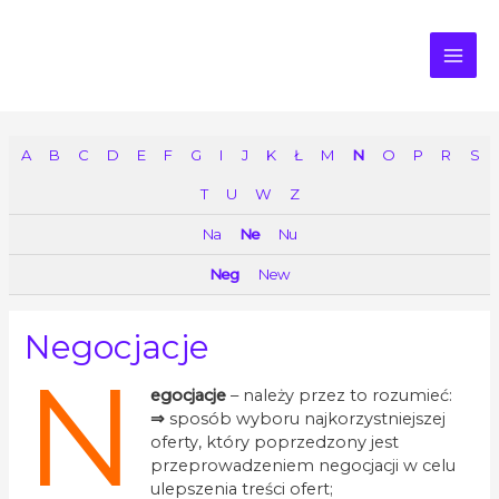
MAI
ME
A
B
C
D
E
F
G
I
J
K
Ł
M
N
O
P
R
S
T
U
W
Z
Na
Ne
Nu
Neg
New
Negocjacje
N
egocjacje
– należy przez to rozumieć:
⇒
sposób wyboru najkorzystniejszej
oferty, który poprzedzony jest
przeprowadzeniem negocjacji w celu
ulepszenia treści ofert;