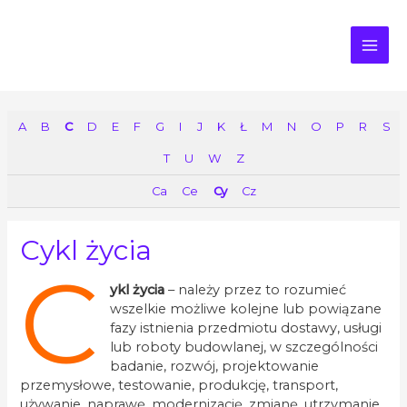
MAI
ME
A
B
C
D
E
F
G
I
J
K
Ł
M
N
O
P
R
S
T
U
W
Z
Ca
Ce
Cy
Cz
Cykl życia
C
ykl życia
– należy przez to rozumieć
wszelkie możliwe kolejne lub powiązane
fazy istnienia przedmiotu dostawy, usługi
lub roboty budowlanej, w szczególności
badanie, rozwój, projektowanie
przemysłowe, testowanie, produkcję, transport,
używanie, naprawę, modernizację, zmianę, utrzymanie