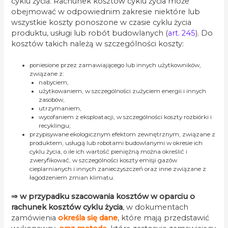
cyklu życia. Rachunek kosztów cyklu życia może
obejmować w odpowiednim zakresie niektóre lub
wszystkie koszty ponoszone w czasie cyklu życia
produktu, usługi lub robót budowlanych (
art. 245
). Do
kosztów takich należą w szczególności koszty:
poniesione przez zamawiającego lub innych użytkowników,
związane z:
nabyciem,
użytkowaniem, w szczególności zużyciem energii i innych
zasobów,
utrzymaniem,
wycofaniem z eksploatacji, w szczególności koszty rozbiórki i
recyklingu;
przypisywane ekologicznym efektom zewnętrznym, związane z
produktem, usługą lub robotami budowlanymi w okresie ich
cyklu życia, o ile ich wartość pieniężną można określić i
zweryfikować, w szczególności koszty emisji gazów
cieplarnianych i innych zanieczyszczeń oraz inne związane z
łagodzeniem zmian klimatu.
⇒
w przypadku szacowania kosztów w oparciu o
rachunek kosztów cyklu życia
, w dokumentach
zamówienia
określa się dane
, które mają przedstawić