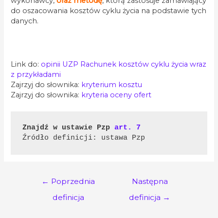
wykonawcy,
oraz metodę
, którą zastosuje zamawiający
do oszacowania kosztów cyklu życia na podstawie tych
danych.
.
Link do:
opinii UZP Rachunek kosztów cyklu życia wraz
z przykładami
Zajrzyj do słownika:
k
ryterium kosztu
Zajrzyj do słownika:
kr
yteria oceny ofert
Znajdź w ustawie Pzp 
art. 7
Źródło definicji: ustawa Pzp
Nawigacja
←
Poprzednia
Następna
wpisu
definicja
definicja
→